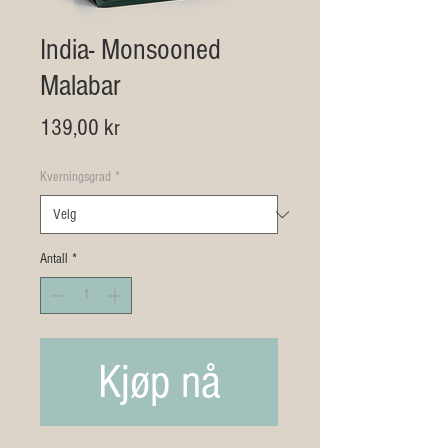
India- Monsooned
Malabar
Pris
139,00 kr
Kverningsgrad
*
Antall
*
Kjøp nå