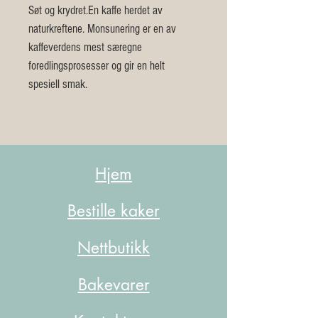
Søt og krydret.En kaffe herdet av 
naturkreftene. Monsunering er en av 
kaffeverdens mest særegne 
foredlingsprosesser og gir en helt 
spesiell smak. 
Hjem
Bestille kaker
Nettbutikk
Bakevarer