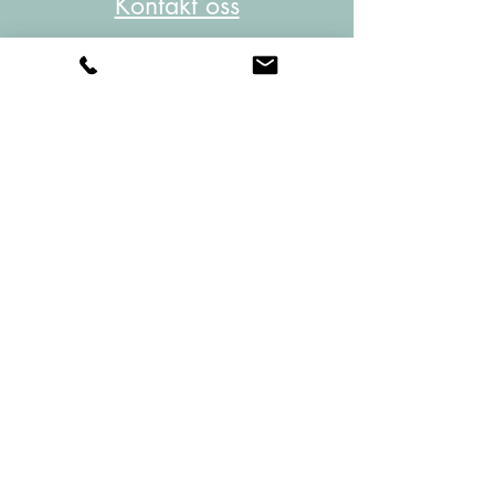
Kontakt oss
Om Bare Beppe
Mandag - Lørdag:
09.00 - 16.00
Søndag: Stengt
Kongens gate 10
3210 Sandefjord